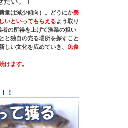
せたい。！
費量は減少傾向）。
どうにか
美
しいといってもらえる
よう取り
業者の所得を上げて漁業の担い
とと独自の売る場所を探すこと
新しい文化を広めていき、
魚食
続けます
。
！！