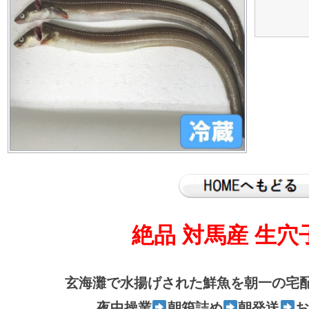
絶品 対馬産 生穴
玄海灘で水揚げされた鮮魚を朝一の宅配
夜中操業
朝箱詰め
朝発送