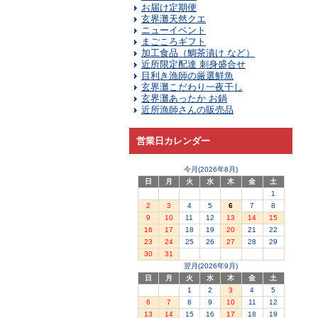
お届け定期便
玄界灘天然クエ
ニューイベント
まごころギフト
加工食品（鯛茶漬け など）
近所限定配達 刺身盛合せ
目利き漁師の厳選鮮魚
玄界灘こだわり一夜干し
玄界灘あったか お鍋
近所漁師さんの販売品
営業日カレンダー
今月(2026年8月)
日
月
火
水
木
金
土
1
2
3
4
5
6
7
8
9
10
11
12
13
14
15
16
17
18
19
20
21
22
23
24
25
26
27
28
29
30
31
翌月(2026年9月)
日
月
火
水
木
金
土
1
2
3
4
5
6
7
8
9
10
11
12
13
14
15
16
17
18
19