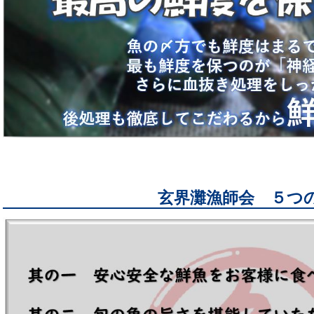
玄界灘漁師会 ５つ