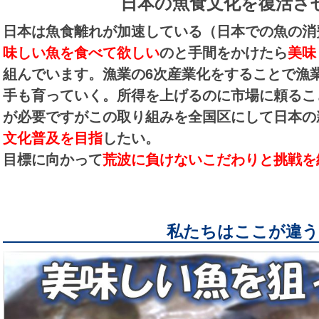
日本の魚食文化を復活さ
日本は魚食離れが加速している（日本での魚の消
味しい魚を食べて欲しい
のと手間をかけたら
美味
組んでいます。
漁業の6次産業化をすることで漁
手も育っていく。
所得を上げるのに市場に頼るこ
が必要ですが
この取り組みを全国区にして日本の
文化普及を目指
したい。
目標に向かって
荒波に負けないこだわりと挑戦を
私たちはここが違う