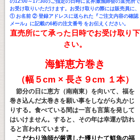
の12:00～17:30のご指定の日時に玄界灘漁師会の直売所
お受け取りいただけます。お受け取りの際には販売員に、
① お名前 ② 登録アドレスに送られた『ご注文内容の確認
メール』に記載の6桁の注文番号 をお伝えください。
直売所にて
承った日時でお受け取り下
さい。
海鮮恵方巻き
（幅５cm × 長さ９cm １本）
節分の日に恵方（南南東）を向いて、福を
巻き込んだ太巻きを願い事をしながら丸かじ
りする。
食べている間は一言も言葉を発して
はいけません。すると、その年は幸運が訪れ
ると言われています。
こだわり漁師が厳選した獲りたて鮮魚の福