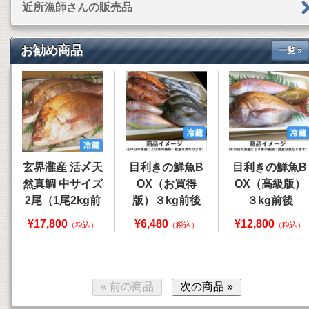
近所漁師さんの販売品
お勧め商品
一覧 »
玄界灘産 活〆天
目利きの鮮魚B
目利きの鮮魚B
然真鯛 中サイズ
OX（お買得
OX（高級版）
2尾（1尾2kg前
版）３kg前後
３kg前後
後）
¥17,800
¥6,480
¥12,800
（税込）
（税込）
（税込）
« 前の商品
次の商品 »