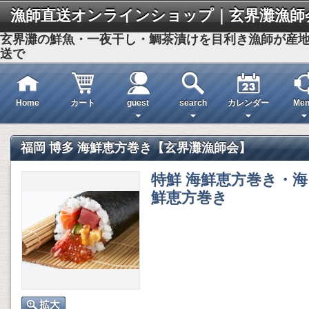
漁師直送オンラインショップ｜玄界灘漁師
玄界灘の鮮魚・一夜干し・鯛茶漬けを目利き漁師が産
送で
Home
カート
guest
search
カレンダー
Men
福岡 博多 海鮮恵方巻き【玄界灘漁師会】
特鮮 海鮮恵方巻き・海
鮮恵方巻き