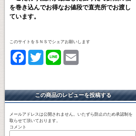
を巻き込んで
お得なお値段で直売所でお渡し
ています。
このサイトをＳＮＳでシェアお願いします
F
T
L
E
a
w
i
m
c
i
n
a
この商品のレビューを投稿する
e
t
e
i
メールアドレスは公開されません。いたずら防止のため承認制を
b
t
l
取らせて頂いております。
コメント
o
e