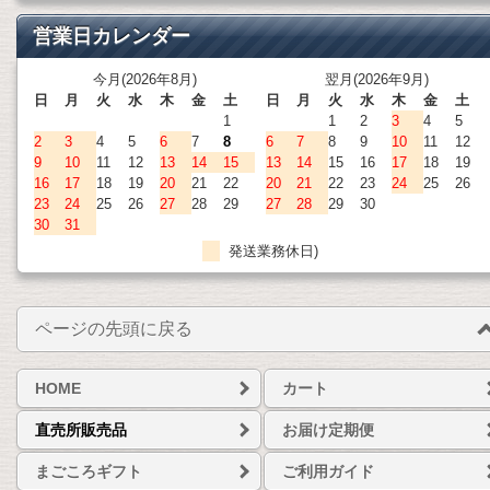
営業日カレンダー
今月(2026年8月)
翌月(2026年9月)
日
月
火
水
木
金
土
日
月
火
水
木
金
土
1
1
2
3
4
5
2
3
4
5
6
7
8
6
7
8
9
10
11
12
9
10
11
12
13
14
15
13
14
15
16
17
18
19
16
17
18
19
20
21
22
20
21
22
23
24
25
26
23
24
25
26
27
28
29
27
28
29
30
30
31
発送業務休日)
ページの先頭に戻る
HOME
カート
直売所販売品
お届け定期便
まごころギフト
ご利用ガイド